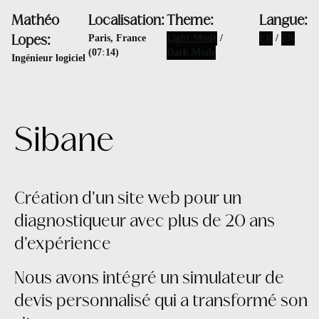
Mathéo
Localisation
:
Theme:
Langue
:
Paris, France
Light Mode
/
FR
/
EN
Lopes:
(
07
:
14
)
Dark Mode
Ingénieur logiciel
S
i
b
a
n
e
Création d'un site web pour un
diagnostiqueur avec plus de 20 ans
d'expérience
Nous avons intégré un simulateur de
devis personnalisé qui a transformé son